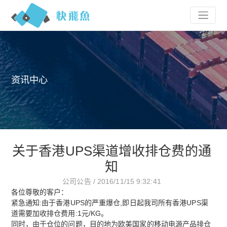
资讯中心
关于香港UPS渠道增收排仓费的通
知
公司公告 / 2016/11/15 9:32:41
各位尊敬的客户：
紧急通知:由于香港UPS的严重爆仓,即日起我司所有香港UPS渠
道需要加收排仓费用:1元/KG。
同时，由于仓位的问题，目的地为欧美国家的移动电源产品排仓