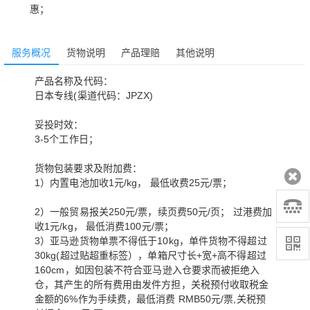
惠；
服务概况
货物说明
产品理赔
其他说明
产品名称及代码：
日本专线(渠道代码：JPZX)
妥投时效：
3-5个工作日；
货物包装要求及附加费：
1）内置电池加收1元/kg， 最低收费25元/票；
2）一般贸易报关250元/票，续页费50元/页； 过港费加
收1元/kg， 最低消费100元/票；
3）亚马逊货物单票不得低于10kg，单件货物不得超过
30kg(超过贴超重标签），单箱尺寸长+宽+高不得超过
160cm，如因包装不符合亚马逊入仓要求而被拒绝入
仓，其产生的所有费用由发件方担，关税预付收取税金
金额的6%作为手续费，最低消费 RMB50元/票,关税预