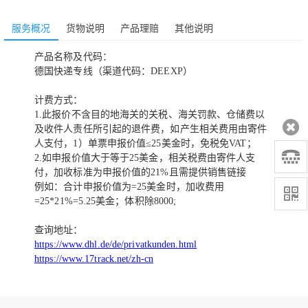
服务概况
货物说明
产品理赔
其他说明
产品名称及代码：
德国快递专线
（渠道代码：
DEEXP
）
计费方式：
1.此报价不含目的地海关的关税、海关罚款、仓储费以
及收件人责任所引起的退件费，如产生相关费用由寄件
人支付，1）单票申报价值≤25美金时，免税免VAT；
2.如申报价值大于等于25美金，相关税费由寄件人支
付，加收标准为申报价值的21%且需提供销售链接
例如：合计申报价值为
=25美金时，加收费用
=25*21%=5.25美金；体积除8000;
查询地址：
https://www.dhl.de/de/privatkunden.html
https://www.17track.net/zh-cn