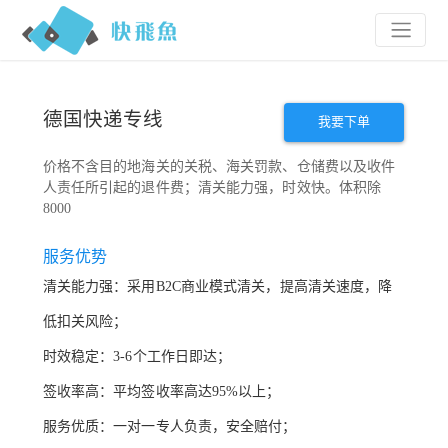
德国快递专线
我要下单
价格不含目的地海关的关税、海关罚款、仓储费以及收件
人责任所引起的退件费；清关能
力强，时效快。体积除
8000
服务优势
清关能力强：采用
B2C商业模式清关，提高清关速度，降
低扣关风险；
时效稳定
：
3-6
个工作日
即达
；
签收率高：平均签收率高达
95%以上；
服务优质：一对一专人负责
，安全赔付
；